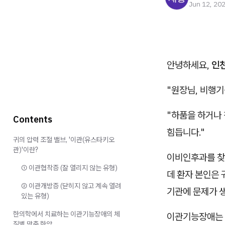
Jun 12, 20
안녕하세요,
인
"원장님, 비행기
"하품을 하거나 
Contents
힘듭니다."
귀의 압력 조절 밸브, '이관(유스타키오
관)'이란?
이비인후과를 찾
① 이관협착증 (잘 열리지 않는 유형)
데 환자 본인은 
② 이관개방증 (닫히지 않고 계속 열려
기관에 문제가 
있는 유형)
한의학에서 치료하는 이관기능장애의 체
이관기능장애는 
질별 맞춤 한약