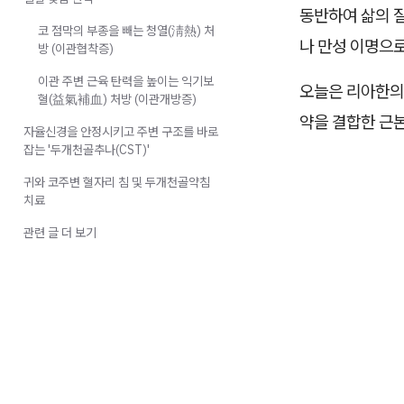
동반하여 삶의 
코 점막의 부종을 빼는 청열(淸熱) 처
나 만성 이명으로
방 (이관협착증)
이관 주변 근육 탄력을 높이는 익기보
오늘은 리아한의
혈(益氣補血) 처방 (이관개방증)
약을 결합한 근
자율신경을 안정시키고 주변 구조를 바로
잡는 '두개천골추나(CST)'
귀와 코주변 혈자리 침 및 두개천골약침
치료
관련 글 더 보기