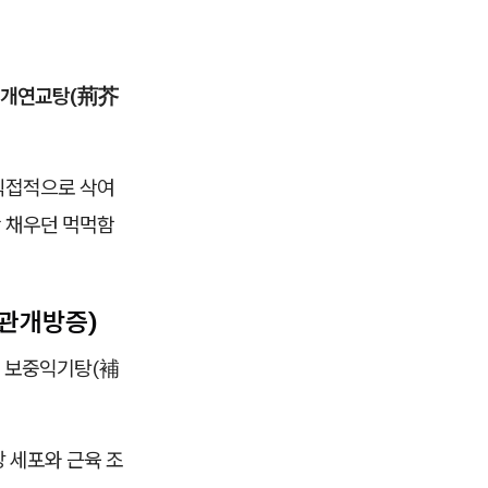
개연교탕(荊芥
직접적으로 삭여
꽉 채우던 먹먹함
이관개방증)
는 보중익기탕(補
 세포와 근육 조