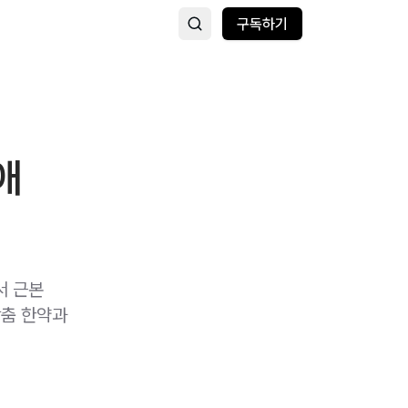
구독하기
애
서 근본
맞춤 한약과