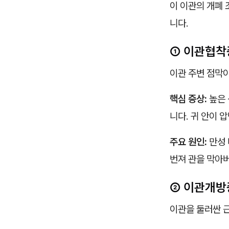
이 이관의 개폐 
니다.
① 이관협착증
이관 주변 점막
핵심 증상:
높은 
니다. 귀 안이 
주요 원인:
만성 
번져 관을 막아
② 이관개방
이관을 둘러싼 