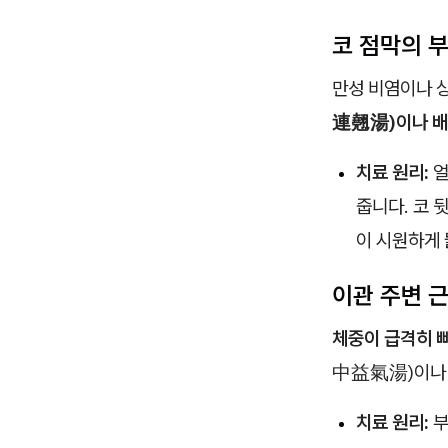
코 점막의 부
만성 비염이나 
連翹湯)이나 
치료 원리:
얼
줍니다. 코 
이 시원하게 
이관 주변 
체중이 급격히 
中益氣湯)이나 
치료 원리:
부