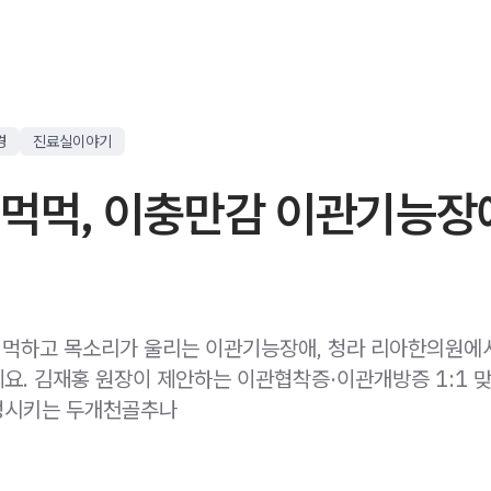
경
진료실이야기
귀먹먹, 이충만감 이관기능장
 먹먹하고 목소리가 울리는 이관기능장애, 청라 리아한의원에
요. 김재홍 원장이 제안하는 이관협착증·이관개방증 1:1 
정시키는 두개천골추나