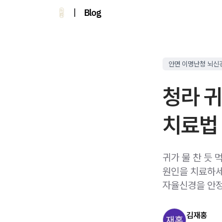
|
Blog
안면 이명난청 뇌신
청라 
치료법
귀가 물 찬 듯
원인을 치료하세
자율신경을 안
김재홍