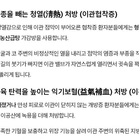
종을 빼는 청열(淸熱) 처방 (이관협착증)
상열감으로 인해 이관 점막이 부어오른 협착증 환자분들에게는
형
배농산급탕
가감방을 사용합니다.
굴과 코 주변의 비정상적인 열을 내리고 점막의 염증과 부종을 
뒷길의 붓기가 빠지면 이관 밸브가 자연스럽게 열리면서 귓속을 
뚫리게 됩니다.
근육 탄력을 높이는 익기보혈(益氣補血) 처방 (
빠졌거나
만성 피로로 이관이 닫히지 않는 개방증 환자분들에게
이공산에 녹용을 더해 처방합니다.
족한 기혈을 보충하고 위장 기능을 살려 이관 주변의 위축된 지방