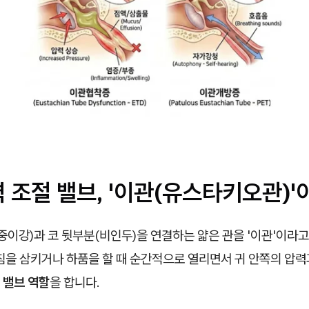
 조절 밸브, '이관(유스타키오관)'
중이강)과 코 뒷부분(비인두)을 연결하는 얇은 관을 '이관'이라고
침을 삼키거나 하품을 할 때 순간적으로 열리면서 귀 안쪽의 압
는
밸브 역할
을 합니다.