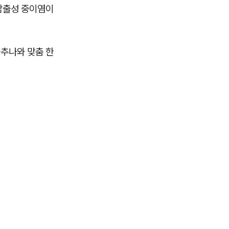
삼출성 중이염이
추나와 맞춤 한