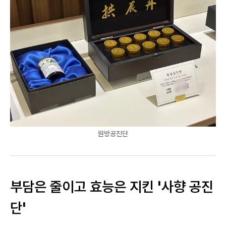
원방공진단
부담은 줄이고 효능은 지킨 '사향 공진
단'