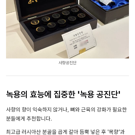
사향공진단
녹용의 효능에 집중한 '녹용 공진단'
사향의 향이 익숙하지 않거나, 뼈와 근육의 강화가 필요한
분들에게 추천합니다.
최고급 러시아산 분골을 곱게 갈아 듬뿍 넣은 후 '목향'과