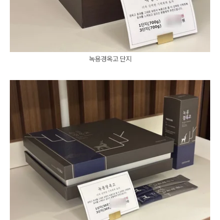
녹용경옥고 단지