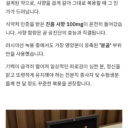
설계된 약으로, 사향을 곱게 갈아 그대로 복용할 때 그 진
가가 드러납니다.
식약처 인증을 받은
진품 사향 100mg
이 온전히 들어갔습
니다. 사향 함량은 곧 공진단의 효능과 직결됩니다.
러시아산 녹용 중에서도 가장 영양분이 응축된
'분골'
부위
만을 사용했습니다.
기력이 급격히 떨어져 일상적인 피로감이 심한 분, 정신을
맑고 또렷하게 유지해야 하는 전문직 종사자 및 수험생분
들께 한 달 정도 꾸준한 복용을 권장합니다.