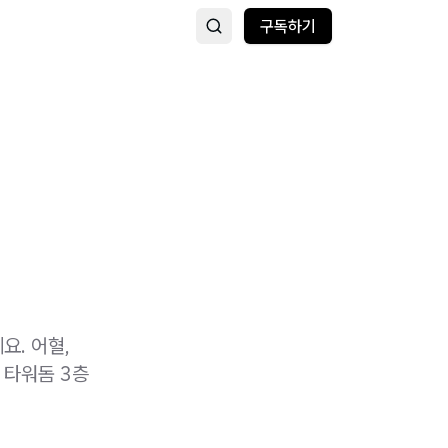
구독하기
요. 어혈,
 타워돔 3층