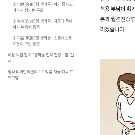
① 어혈(瘀血)형 생리통 : 피가 뭉치고
복용 부담이 획
막혀서 생기는 통증
통과 월경전증후
② 혈허(血虛)형 생리통 : 자궁과 몸에
피가 부족한 통증
리겠습니다.
③ 기울(氣鬱)형 생리통 : 스트레스로
기운이 막힌 통증
비용 부담 감소! '생리통 첩약 건강보험' 안
내
청라 리아한의원의 1:1 맞춤 자궁 해독 프
로그램