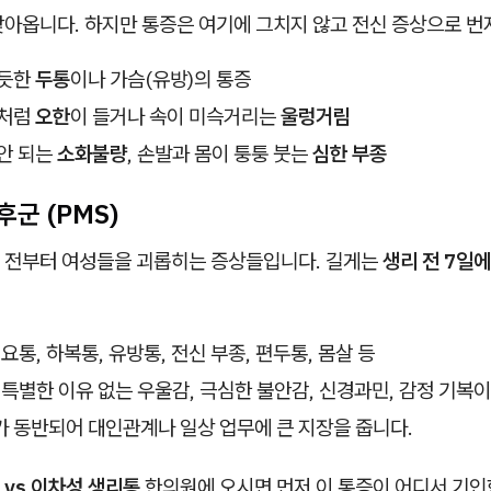
찾아옵니다. 하지만 통증은 여기에 그치지 않고 전신 증상으로 번
 듯한
두통
이나 가슴(유방)의 통증
것처럼
오한
이 들거나 속이 미슥거리는
울렁거림
안 되는
소화불량
, 손발과 몸이 퉁퉁 붓는
심한 부종
군 (PMS)
 전부터 여성들을 괴롭히는 증상들입니다. 길게는
생리 전 7일에
요통, 하복통, 유방통, 전신 부종, 편두통, 몸살 등
특별한 이유 없는 우울감, 극심한 불안감, 신경과민, 감정 기복
 동반되어 대인관계나 일상 업무에 큰 지장을 줍니다.
 vs 이차성 생리통
한의원에 오시면 먼저 이 통증이 어디서 기인