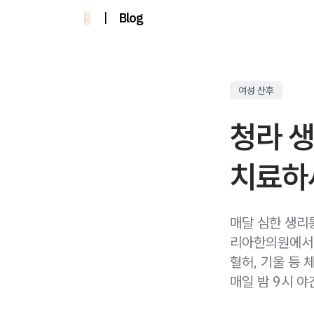
|
Blog
여성 산후
청라 
치료하
매달 심한 생리
리아한의원에서 
혈허, 기울 등 
매일 밤 9시 