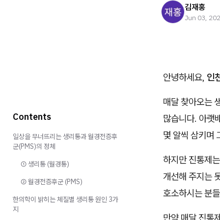
김재홍
Jun 03, 20
안녕하세요,
인천
매달 찾아오는 
Contents
많습니다. 아랫
몇 알씩 삼키며
일상을 무너뜨리는 생리통과 월경전증후
군(PMS)의 정체
하지만 진통제는
① 생리통 (월경통)
개선해 주지는 
② 월경전증후군 (PMS)
호소하시는 분들
한의학이 밝히는 체질별 생리통 원인 3가
지
만약 매달 진통