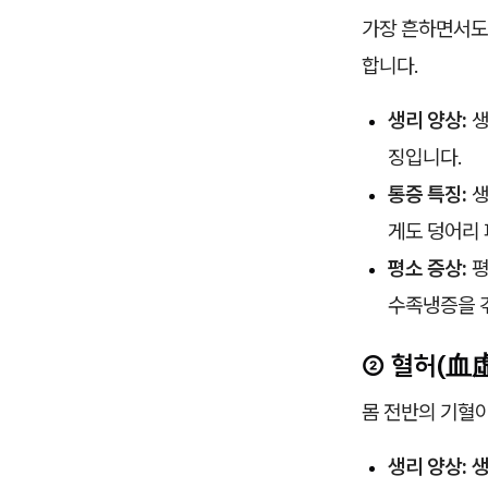
가장 흔하면서도
합니다.
생리 양상:
생
징입니다.
통증 특징:
생
게도 덩어리 
평소 증상:
평
수족냉증을 겪
② 혈허(血虛
몸 전반의 기혈
생리 양상:
생